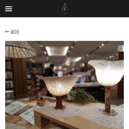
×
部落格分類
光織屋
返回
展覽
關於我們
工法精神
工法精神
空間裝置
家飾空間
地景藝術
作品介紹
展覽
工作坊
繁體中文
繁體中文